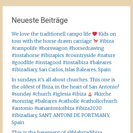
Neueste Beiträge
We love the traditionell campo life
Kids on
tour with the horse drawn carriage
#ibiza
#campolife #horswagon #horsedrawing
#instahorse #ibizapics #countryside #nature
#goodlife #instagood #instaibiza #baleares
#ibizadiary, San Carlos, Islas Baleares, Spain
In sundays it’s all about churches. This one is
the oldest of Ibiza, in the heart of San Antonio!
#sunday #church #iglesia #ibiza
#kirche
#sonntag #baleares #catholic #catholicchurch
#antonio #sanantonioibiza #ibiza2020
#ibizadiary, SANT ANTONI DE PORTMANY,
Spain
This is the basement of @blakstadibiza