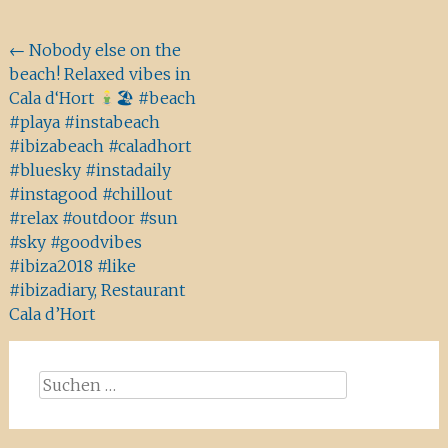
Beitragsnavigation
←
Nobody else on the
beach! Relaxed vibes in
Cala d‘Hort
🏖 #beach
#playa #instabeach
#ibizabeach #caladhort
#bluesky #instadaily
#instagood #chillout
#relax #outdoor #sun
#sky #goodvibes
#ibiza2018 #like
#ibizadiary, Restaurant
Cala d’Hort
Suchen
nach: