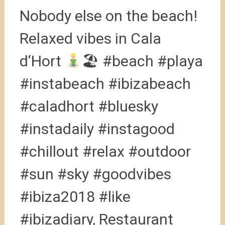
Nobody else on the beach!
Relaxed vibes in Cala
d‘Hort
🏖 #beach #playa
#instabeach #ibizabeach
#caladhort #bluesky
#instadaily #instagood
#chillout #relax #outdoor
#sun #sky #goodvibes
#ibiza2018 #like
#ibizadiary, Restaurant