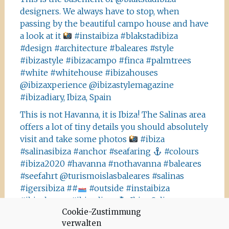
designers. We always have to stop, when
passing by the beautiful campo house and have
a look at it
#instaibiza #blakstadibiza
#design #architecture #baleares #style
#ibizastyle #ibizacampo #finca #palmtrees
#white #whitehouse #ibizahouses
@ibizaxperience @ibizastylemagazine
#ibizadiary, Ibiza, Spain
This is not Havanna, it is Ibiza! The Salinas area
offers a lot of tiny details you should absolutely
visit and take some photos
#ibiza
#salinasibiza #anchor #seafaring
#colours
#ibiza2020 #havanna #nothavanna #baleares
#seefahrt @turismoislasbaleares #salinas
#igersibiza ##
#outside #instaibiza
#ibizalovers #ibizadiary 🏝, Ibiza Salinas
Cookie-Zustimmung
Ibiza is allowed to go out again!! Enjoy the
verwalten