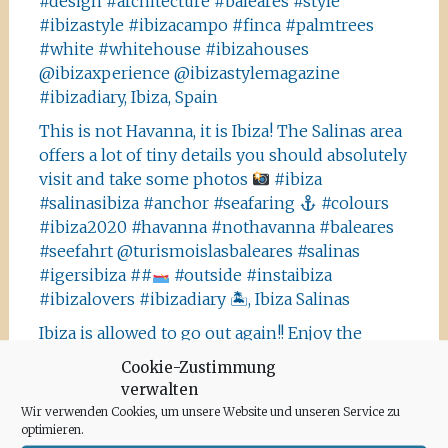
#design #architecture #baleares #style
#ibizastyle #ibizacampo #finca #palmtrees
#white #whitehouse #ibizahouses
@ibizaxperience @ibizastylemagazine
#ibizadiary, Ibiza, Spain
This is not Havanna, it is Ibiza! The Salinas area
offers a lot of tiny details you should absolutely
visit and take some photos
#ibiza
#salinasibiza #anchor #seafaring
#colours
#ibiza2020 #havanna #nothavanna #baleares
#seefahrt @turismoislasbaleares #salinas
#igersibiza ##
#outside #instaibiza
#ibizalovers #ibizadiary 🏝, Ibiza Salinas
Ibiza is allowed to go out again!! Enjoy the
beauty of the island, even if it’s only possible
Cookie-Zustimmung
for some hours a day at the moment. We
verwalten
recommend the Santa Agnes area for a nice
Wir verwenden Cookies, um unsere Website und unseren Service zu
Corona-walk
#ibiza #lockdown #freeagain
optimieren.