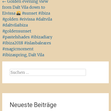
Beitragsnavigation
←
Golden evening view
from Dalt Vila down to
Eivissa
#sunset #ibiza
#golden #eivissa #daltvila
#daltvilaibiza
#goldensunset
#pastelshades #ibizadiary
#ibiza2018 #islasbaleares
#magicmoment
#ibizaspring, Dalt Vila
Suchen
nach:
Neueste Beiträge