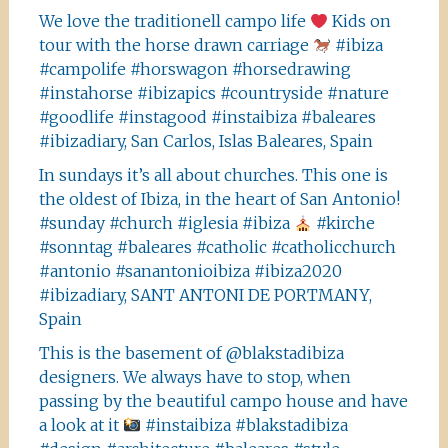
We love the traditionell campo life
Kids on
tour with the horse drawn carriage
#ibiza
#campolife #horswagon #horsedrawing
#instahorse #ibizapics #countryside #nature
#goodlife #instagood #instaibiza #baleares
#ibizadiary, San Carlos, Islas Baleares, Spain
In sundays it’s all about churches. This one is
the oldest of Ibiza, in the heart of San Antonio!
#sunday #church #iglesia #ibiza
#kirche
#sonntag #baleares #catholic #catholicchurch
#antonio #sanantonioibiza #ibiza2020
#ibizadiary, SANT ANTONI DE PORTMANY,
Spain
This is the basement of @blakstadibiza
designers. We always have to stop, when
passing by the beautiful campo house and have
a look at it
#instaibiza #blakstadibiza