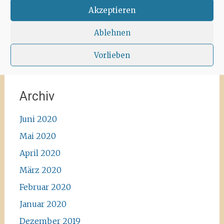
#instawalk #ibizanature #ibiza2020 #spain
Akzeptieren
#green #road #outside #santaagnea #nature
#enjoylife #ibizadiary, Santa Agnès de Corona
Ablehnen
Vorlieben
Archiv
Juni 2020
Mai 2020
April 2020
März 2020
Februar 2020
Januar 2020
Dezember 2019