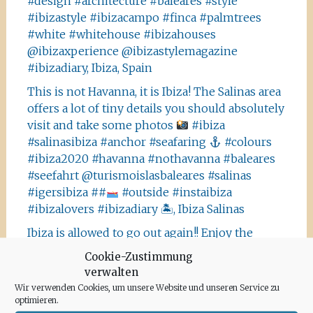
#design #architecture #baleares #style
#ibizastyle #ibizacampo #finca #palmtrees
#white #whitehouse #ibizahouses
@ibizaxperience @ibizastylemagazine
#ibizadiary, Ibiza, Spain
This is not Havanna, it is Ibiza! The Salinas area
offers a lot of tiny details you should absolutely
visit and take some photos
#ibiza
#salinasibiza #anchor #seafaring
#colours
#ibiza2020 #havanna #nothavanna #baleares
#seefahrt @turismoislasbaleares #salinas
#igersibiza ##
#outside #instaibiza
#ibizalovers #ibizadiary 🏝, Ibiza Salinas
Ibiza is allowed to go out again!! Enjoy the
beauty of the island, even if it’s only possible
Cookie-Zustimmung
for some hours a day at the moment. We
verwalten
recommend the Santa Agnes area for a nice
Wir verwenden Cookies, um unsere Website und unseren Service zu
Corona-walk
#ibiza #lockdown #freeagain
optimieren.