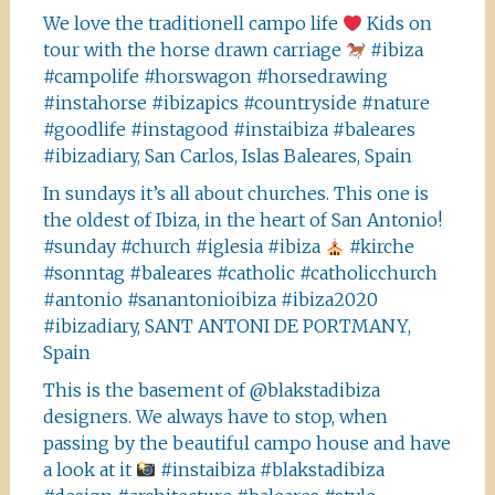
We love the traditionell campo life
Kids on
tour with the horse drawn carriage
#ibiza
#campolife #horswagon #horsedrawing
#instahorse #ibizapics #countryside #nature
#goodlife #instagood #instaibiza #baleares
#ibizadiary, San Carlos, Islas Baleares, Spain
In sundays it’s all about churches. This one is
the oldest of Ibiza, in the heart of San Antonio!
#sunday #church #iglesia #ibiza
#kirche
#sonntag #baleares #catholic #catholicchurch
#antonio #sanantonioibiza #ibiza2020
#ibizadiary, SANT ANTONI DE PORTMANY,
Spain
This is the basement of @blakstadibiza
designers. We always have to stop, when
passing by the beautiful campo house and have
a look at it
#instaibiza #blakstadibiza