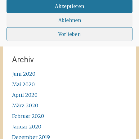
#instawalk #ibizanature #ibiza2020 #spain
Akzeptieren
#green #road #outside #santaagnea #nature
#enjoylife #ibizadiary, Santa Agnès de Corona
Ablehnen
Vorlieben
Archiv
Juni 2020
Mai 2020
April 2020
März 2020
Februar 2020
Januar 2020
Dezember 2019