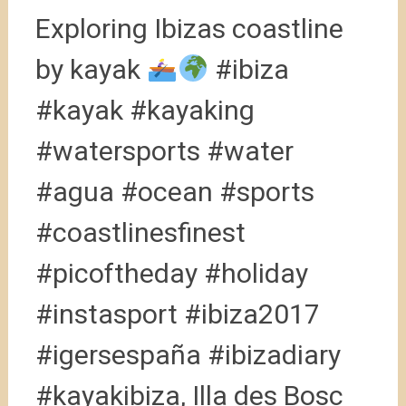
Exploring Ibizas coastline
by kayak
#ibiza
#kayak #kayaking
#watersports #water
#agua #ocean #sports
#coastlinesfinest
#picoftheday #holiday
#instasport #ibiza2017
#igersespaña #ibizadiary
#kayakibiza, Illa des Bosc