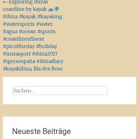
Beitragsnavigation
←
Exploring Ibizas
coastline by kayak
#ibiza #kayak #kayaking
#watersports #water
#agua #ocean #sports
#coastlinesfinest
#picoftheday #holiday
#instasport #ibiza2017
#igersespaña #ibizadiary
#kayakibiza, Illa des Bosc
Suchen
nach:
Neueste Beiträge