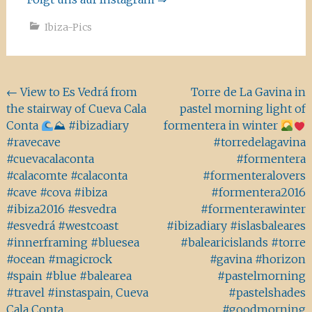
Ibiza-Pics
Beitragsnavigation
←
View to Es Vedrá from
Torre de La Gavina in
the stairway of Cueva Cala
pastel morning light of
Conta
⛰ #ibizadiary
formentera in winter
#ravecave
#torredelagavina
#cuevacalaconta
#formentera
#calacomte #calaconta
#formenteralovers
#cave #cova #ibiza
#formentera2016
#ibiza2016 #esvedra
#formenterawinter
#esvedrá #westcoast
#ibizadiary #islasbaleares
#innerframing #bluesea
#balearicislands #torre
#ocean #magicrock
#gavina #horizon
#spain #blue #balearea
#pastelmorning
#travel #instaspain, Cueva
#pastelshades
Cala Conta
#goodmorning