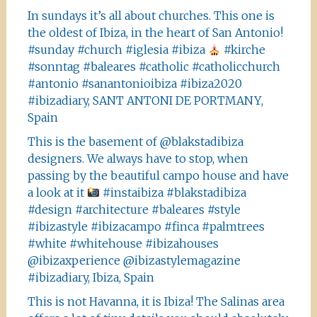
In sundays it’s all about churches. This one is
the oldest of Ibiza, in the heart of San Antonio!
#sunday #church #iglesia #ibiza
#kirche
#sonntag #baleares #catholic #catholicchurch
#antonio #sanantonioibiza #ibiza2020
#ibizadiary, SANT ANTONI DE PORTMANY,
Spain
This is the basement of @blakstadibiza
designers. We always have to stop, when
passing by the beautiful campo house and have
a look at it
#instaibiza #blakstadibiza
#design #architecture #baleares #style
#ibizastyle #ibizacampo #finca #palmtrees
#white #whitehouse #ibizahouses
@ibizaxperience @ibizastylemagazine
#ibizadiary, Ibiza, Spain
This is not Havanna, it is Ibiza! The Salinas area