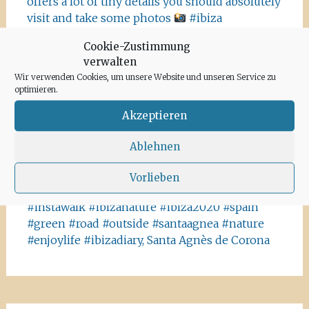
offers a lot of tiny details you should absolutely
visit and take some photos
#ibiza
#salinasibiza #anchor #seafaring
#colours
Cookie-Zustimmung
#ibiza2020 #havanna #nothavanna #baleares
verwalten
#seefahrt @turismoislasbaleares #salinas
Wir verwenden Cookies, um unsere Website und unseren Service zu
#igersibiza ##
#outside #instaibiza
optimieren.
#ibizalovers #ibizadiary 🏝, Ibiza Salinas
Akzeptieren
Ibiza is allowed to go out again!! Enjoy the
beauty of the island, even if it’s only possible
Ablehnen
for some hours a day at the moment. We
recommend the Santa Agnes area for a nice
Vorlieben
Corona-walk
#ibiza #lockdown #freeagain
#instawalk #ibizanature #ibiza2020 #spain
#green #road #outside #santaagnea #nature
#enjoylife #ibizadiary, Santa Agnès de Corona